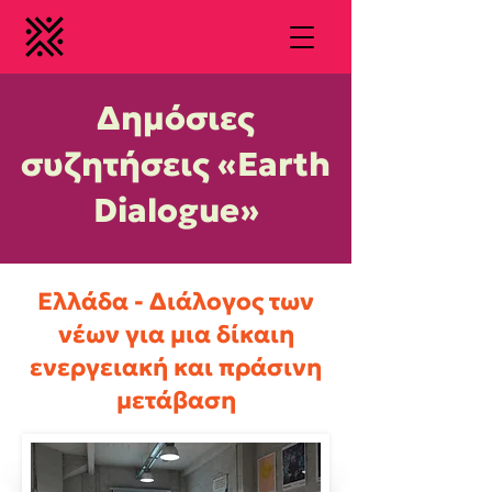
Δημόσιες
συζητήσεις «Earth
Dialogue»
Ελλάδα - Διάλογος των
νέων για μια δίκαιη
ενεργειακή και πράσινη
μετάβαση