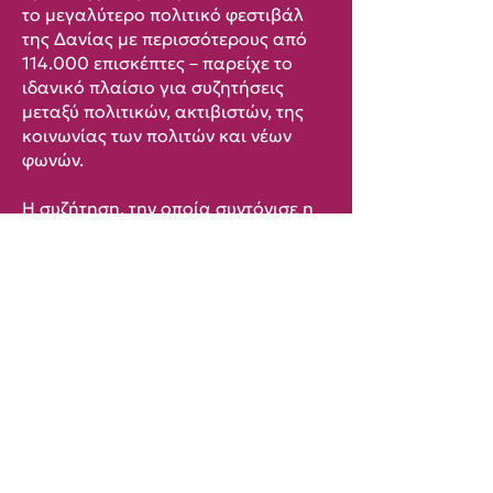
το μεγαλύτερο πολιτικό φεστιβάλ
της Δανίας με περισσότερους από
114.000 επισκέπτες – παρείχε το
ιδανικό πλαίσιο για συζητήσεις
μεταξύ πολιτικών, ακτιβιστών, της
κοινωνίας των πολιτών και νέων
φωνών.
Η συζήτηση, την οποία συντόνισε η
ερευνήτρια για την κλιματική
δικαιοσύνη Jessica Petersen,
περιλάμβανε απόψεις από τους
Rukiatu Sheriff (Nyt Europa), Dalia
Awadh (Save the Children Youth
Denmark) και τους ακτιβιστές
Frederikke Slotsager και Ronas F.
Korkmaz. Η συζήτηση
επικεντρώθηκε στην ουσιαστική
συμμετοχή των νέων και στον τρόπο
με τον οποίο οι νέοι μπορούν να