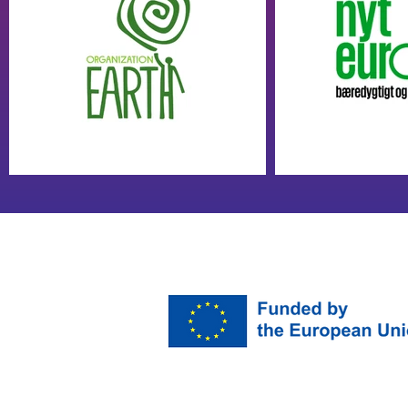
Iš
galerijos