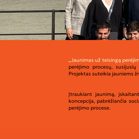
„Jaunimas už teisingą perėji
perėjimo procesų, susijusių
Projektas suteikia jauniems 
Įtraukiant jaunimą, įskaita
koncepcija, pabrėžiančia soc
perėjimo procese.