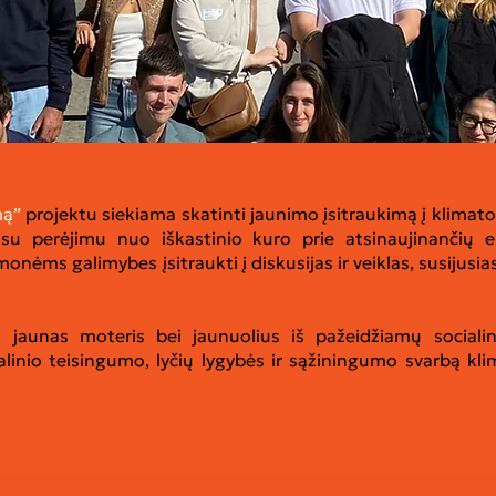
mą”
projektu siekiama skatinti jaunimo įsitraukimą į klimato
 su perėjimu nuo iškastinio kuro prie atsinaujinančių en
žmonėms galimybes įsitraukti į diskusijas ir veiklas, susi
nt jaunas moteris bei jaunuolius iš pažeidžiamų socialin
ialinio teisingumo, lyčių lygybės ir sąžiningumo svarbą kl