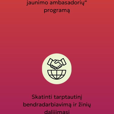
jaunimo ambasadorių“
programą
Skatinti tarptautinį
bendradarbiavimą ir žinių
dalijimąsi