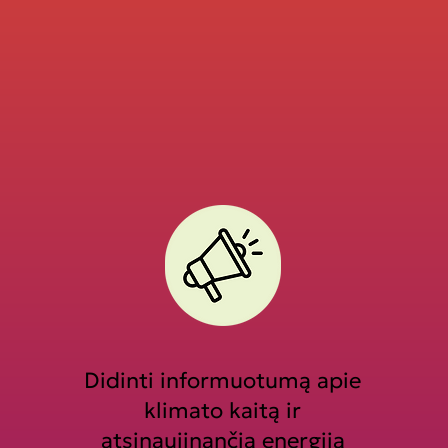
Didinti informuotumą apie
klimato kaitą ir
atsinaujinančią energiją