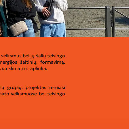
 veiksmus bei jų šalių teisingo
ergijos šaltinių, formavimą.
jusias su klimatu ir aplinka.
ių grupių, projektas remiasi
imato veiksmuose bei teisingo