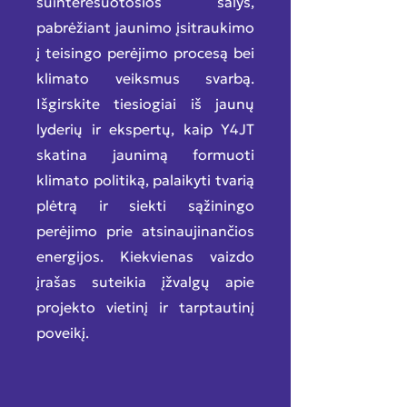
suinteresuotosios šalys,
pabrėžiant jaunimo įsitraukimo
į teisingo perėjimo procesą bei
klimato veiksmus svarbą.
Išgirskite tiesiogiai iš jaunų
lyderių ir ekspertų, kaip Y4JT
skatina jaunimą formuoti
klimato politiką, palaikyti tvarią
plėtrą ir siekti sąžiningo
perėjimo prie atsinaujinančios
energijos. Kiekvienas vaizdo
įrašas suteikia įžvalgų apie
projekto vietinį ir tarptautinį
poveikį.