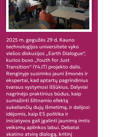
2025 m. gegužės 29 d. Kauno
technologijos universitete vyko
viešos diskusijos „Earth Dialogue“,
kurios buvo „Youth for Just
Transition“ (Y4JT) projekto dalis.
Renginyje susirinko jauni žmonės ir
ekspertai, kad aptartų pagrindinius
tvaraus vystymosi iššūkius. Dalyviai
nagrinėjo praktinius būdus, kaip
sumažinti šiltnamio efektą
sukeliančių dujų išmetimą, ir dalijosi
idėjomis, kaip ES politika ir
iniciatyvos gali įgalinti jaunimą imtis
veiksmų aplinkos labui. Debatai
skatino atvirą dialogą, kritinį