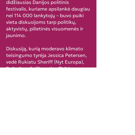
didžiausias Danijos politinis
festivalis, kuriame apsilankė daugiau
nei 114 000 lankytojų – buvo puiki
vieta diskusijoms tarp politikų,
aktyvistų, pilietinės visuomenės ir
jaunimo.
Diskusiją, kurią moderavo klimato
teisingumo tyrėja Jessica Petersen,
vedė Rukiatu Sheriff (Nyt Europa),
Dalia Awadh (Save the Children
Youth Denmark) ir aktyvistai
Frederikke Slotsager ir Ronas F.
Korkmaz. Pokalbis buvo skirtas
reikšmingam jaunimo įtraukimui ir
tam, kaip jauni žmonės gali įgyti
realią įtaką sprendimų priėmimo
procese, o ne tik simbolinę vietą prie
stalo.
Diskusijos dalyviai pabrėžė, kad