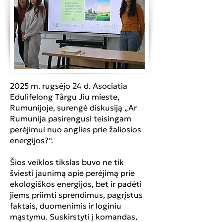
2025 m. rugsėjo 24 d. Asociatia
Edulifelong Târgu Jiu mieste,
Rumunijoje, surengė diskusiją „Ar
Rumunija pasirengusi teisingam
perėjimui nuo anglies prie žaliosios
energijos?“.
Šios veiklos tikslas buvo ne tik
šviesti jaunimą apie perėjimą prie
ekologiškos energijos, bet ir padėti
jiems priimti sprendimus, pagrįstus
faktais, duomenimis ir loginiu
mąstymu. Suskirstyti į komandas,