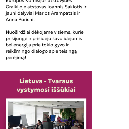
Europos Komisijos atstovybės
Graikijoje atstovas Ioannis Sakiotis ir
jauni dalyviai Marios Arampatzis ir
Anna Porichi.
Nuoširdžiai dėkojame visiems, kurie
prisijungė ir prisidėjo savo idėjomis
bei energija prie tokio gyvo ir
reikšmingo dialogo apie teisingą
perėjimą!
Lietuva - Tvaraus
vystymosi iššūkiai