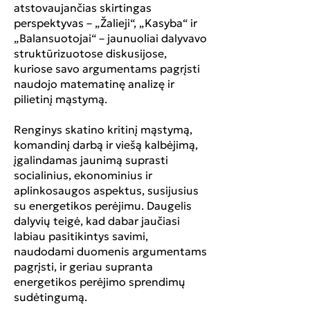
atstovaujančias skirtingas
perspektyvas – „Žalieji“, „Kasyba“ ir
„Balansuotojai“ – jaunuoliai dalyvavo
struktūrizuotose diskusijose,
kuriose savo argumentams pagrįsti
naudojo matematinę analizę ir
pilietinį mąstymą.
Renginys skatino kritinį mąstymą,
komandinį darbą ir viešą kalbėjimą,
įgalindamas jaunimą suprasti
socialinius, ekonominius ir
aplinkosaugos aspektus, susijusius
su energetikos perėjimu. Daugelis
dalyvių teigė, kad dabar jaučiasi
labiau pasitikintys savimi,
naudodami duomenis argumentams
pagrįsti, ir geriau supranta
energetikos perėjimo sprendimų
sudėtingumą.