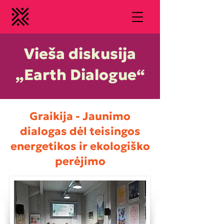
Vieša diskusija
„Earth Dialogue“
Graikija - Jaunimo
dialogas dėl teisingos
energetikos ir ekologiško
perėjimo